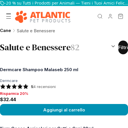
-20 % su Tutti i Prodotti per Animali — Tieni i Tuoi Amici Felici e in Salute
Cane
Salute e Benessere
ORDINA PE
Salute e Benessere
82
Filtri
Dermcare Shampoo Malaseb 250 ml
Dermcare
5
4
recensioni
Risparmia 20%
Risparmia 20%, $32.44
$32.44
Aggiungi al carrello
Vedi prodotto