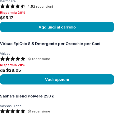
Dermcare
4.5
2
recensioni
Risparmia 20%
Risparmia 20%, $95.17
$95.17
Aggiungi al carrello
Vedi prodotto
Virbac EpiOtic SIS Detergente per Orecchie per Cani
Virbac
5
1
recensione
Risparmia 20%
Risparmia 20%, da $28.05
da $28.05
Vedi opzioni
Vedi prodotto
Sasha’s Blend Polvere 250 g
Sashas Blend
5
1
recensione