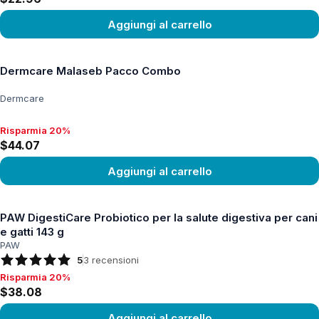
Aggiungi al carrello
Vedi prodotto
Dermcare Malaseb Pacco Combo
Dermcare
Risparmia 20%
Risparmia 20%, $44.07
$44.07
Aggiungi al carrello
Vedi prodotto
PAW DigestiCare Probiotico per la salute digestiva per cani
e gatti 143 g
PAW
5
3
recensioni
Risparmia 20%
Risparmia 20%, $38.08
$38.08
Aggiungi al carrello