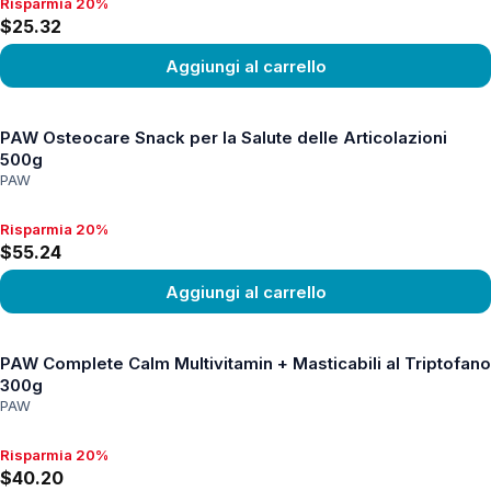
Risparmia 20%
Risparmia 20%, $25.32
$25.32
Aggiungi al carrello
Vedi prodotto
PAW Osteocare Snack per la Salute delle Articolazioni
500g
PAW
Risparmia 20%
Risparmia 20%, $55.24
$55.24
Aggiungi al carrello
Vedi prodotto
PAW Complete Calm Multivitamin + Masticabili al Triptofano
300g
PAW
Risparmia 20%
Risparmia 20%, $40.20
$40.20