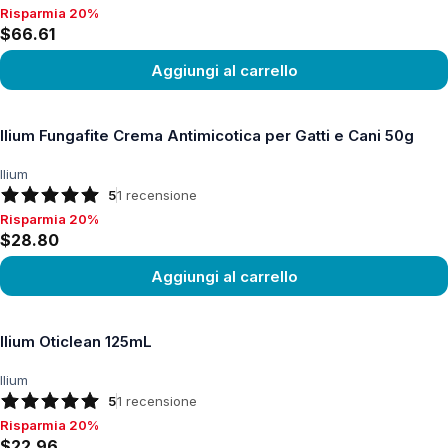
Risparmia 20%
Risparmia 20%, $66.61
$66.61
Aggiungi al carrello
Vedi prodotto
Ilium Fungafite Crema Antimicotica per Gatti e Cani 50g
Ilium
5
1
recensione
Risparmia 20%
Risparmia 20%, $28.80
$28.80
Aggiungi al carrello
Vedi prodotto
Ilium Oticlean 125mL
Ilium
5
1
recensione
Risparmia 20%
Risparmia 20%, $22.96
$22.96