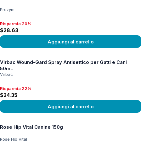
Prozym
Risparmia 20%
Risparmia 20%, $28.63
$28.63
Aggiungi al carrello
Vedi prodotto
Virbac Wound-Gard Spray Antisettico per Gatti e Cani
50mL
Virbac
Risparmia 22%
Risparmia 22%, $24.35
$24.35
Aggiungi al carrello
Vedi prodotto
Rose Hip Vital Canine 150g
Rose Hip Vital