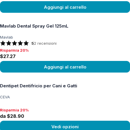
Aggiungi al carrello
Vedi prodotto
Mavlab Dental Spray Gel 125mL
Mavlab
5
2
recensioni
Risparmia 20%
Risparmia 20%, $27.27
$27.27
Aggiungi al carrello
Vedi prodotto
Dentipet Dentifricio per Cani e Gatti
CEVA
Risparmia 20%
Risparmia 20%, da $28.90
da $28.90
Vedi opzioni