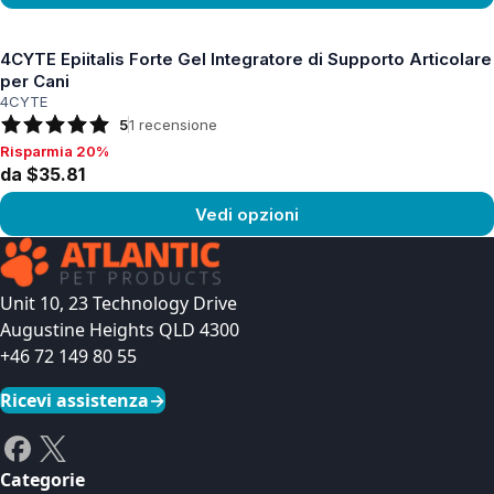
Vedi prodotto
4CYTE Epiitalis Forte Gel Integratore di Supporto Articolare
per Cani
4CYTE
5
1
recensione
Risparmia 20%
Risparmia 20%, da $35.81
da $35.81
Vedi opzioni
Vedi prodotto
Unit 10, 23 Technology Drive
Augustine Heights QLD 4300
+46 72 149 80 55
Ricevi assistenza
→
Categorie