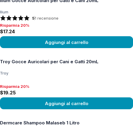
Ilium Gocce Auricolari per Gatti e Cani 20mL
Ilium
5
1
recensione
Risparmia 20%
Risparmia 20%, $17.24
$17.24
Aggiungi al carrello
Vedi prodotto
Troy Gocce Auricolari per Cani e Gatti 20mL
Troy
Risparmia 20%
Risparmia 20%, $19.25
$19.25
Aggiungi al carrello
Vedi prodotto
Dermcare Shampoo Malaseb 1 Litro