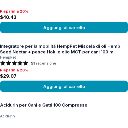
Risparmia 20%
Risparmia 20%, $40.43
$40.43
Aggiungi al carrello
Vedi prodotto
Integratore per la mobilità HempPet Miscela di oli Hemp
Seed Nectar + pesce Hoki e olio MCT per cani 100 ml
HempPet
5
1
recensione
Risparmia 20%
Risparmia 20%, $29.07
$29.07
Aggiungi al carrello
Vedi prodotto
Acidurin per Cani e Gatti 100 Compresse
Acidurin