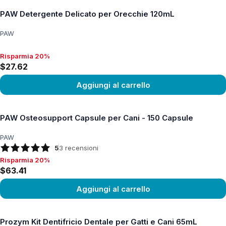
PAW Detergente Delicato per Orecchie 120mL
PAW
Risparmia 20%
Risparmia 20%, $27.62
$27.62
Aggiungi al carrello
Vedi prodotto
PAW Osteosupport Capsule per Cani - 150 Capsule
PAW
5
3
recensioni
Risparmia 20%
Risparmia 20%, $63.41
$63.41
Aggiungi al carrello
Vedi prodotto
Prozym Kit Dentifricio Dentale per Gatti e Cani 65mL