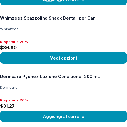
Vedi prodotto
Whimzees Spazzolino Snack Dentali per Cani
Whimzees
Risparmia 20%
Risparmia 20%, $36.80
$36.80
Vedi opzioni
Vedi prodotto
Dermcare Pyohex Lozione Conditioner 200 mL
Dermcare
Risparmia 20%
Risparmia 20%, $31.27
$31.27
Aggiungi al carrello
Vedi prodotto