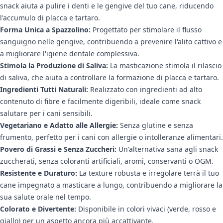
snack aiuta a pulire i denti e le gengive del tuo cane, riducendo
l'accumulo di placca e tartaro.
Forma Unica a Spazzolino:
Progettato per stimolare il flusso
sanguigno nelle gengive, contribuendo a prevenire l'alito cattivo e
a migliorare l'igiene dentale complessiva.
Stimola la Produzione di Saliva:
La masticazione stimola il rilascio
di saliva, che aiuta a controllare la formazione di placca e tartaro.
Ingredienti Tutti Naturali:
Realizzato con ingredienti ad alto
contenuto di fibre e facilmente digeribili, ideale come snack
salutare per i cani sensibili.
Vegetariano e Adatto alle Allergie:
Senza glutine e senza
frumento, perfetto per i cani con allergie o intolleranze alimentari.
Povero di Grassi e Senza Zuccheri:
Un'alternativa sana agli snack
zuccherati, senza coloranti artificiali, aromi, conservanti o OGM.
Resistente e Duraturo:
La texture robusta e irregolare terrà il tuo
cane impegnato a masticare a lungo, contribuendo a migliorare la
sua salute orale nel tempo.
Colorato e Divertente:
Disponibile in colori vivaci (verde, rosso e
giallo) per un aspetto ancora più accattivante.