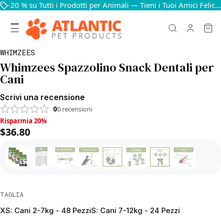
-20 % su Tutti i Prodotti per Animali — Tieni i Tuoi Amici Felici e in Salute
WHIMZEES
Whimzees Spazzolino Snack Dentali per
Cani
Scrivi una recensione
0
0
recensioni
Risparmia 20%, $36.80
Risparmia 20%
$36.80
TAGLIA
XS: Cani 2-7kg - 48 Pezzi
S: Cani 7-12kg - 24 Pezzi