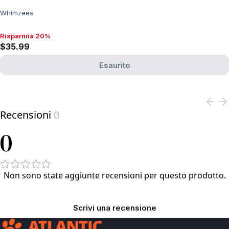
Whimzees
Risparmia 20%
Risparmia 20%, $35.99
$35.99
Esaurito
View product
Recensioni
0
0
Non sono state aggiunte recensioni per questo prodotto.
Scrivi una recensione