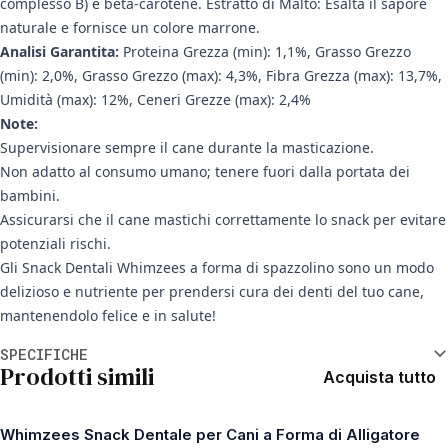
complesso B) e beta-carotene. Estratto di Malto: Esalta il sapore
naturale e fornisce un colore marrone.
Analisi Garantita:
Proteina Grezza (min): 1,1%, Grasso Grezzo
(min): 2,0%, Grasso Grezzo (max): 4,3%, Fibra Grezza (max): 13,7%,
Umidità (max): 12%, Ceneri Grezze (max): 2,4%
Note:
Supervisionare sempre il cane durante la masticazione.
Non adatto al consumo umano; tenere fuori dalla portata dei
bambini.
Assicurarsi che il cane mastichi correttamente lo snack per evitare
potenziali rischi.
Gli Snack Dentali Whimzees a forma di spazzolino sono un modo
delizioso e nutriente per prendersi cura dei denti del tuo cane,
mantenendolo felice e in salute!
Informazioni aggiuntive
SPECIFICHE
Prodotti simili
Acquista tutto
Whimzees Snack Dentale per Cani a Forma di Alligatore