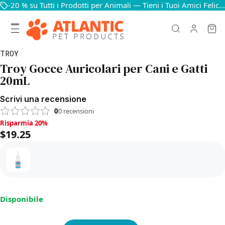
-20 % su Tutti i Prodotti per Animali — Tieni i Tuoi Amici Felici e in Salute
TROY
Troy Gocce Auricolari per Cani e Gatti
20mL
Scrivi una recensione
0
0
recensioni
Risparmia 20%, $19.25
Risparmia 20%
$19.25
Disponibile