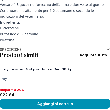
Versare 4-8 gocce nell'orecchio dell'animale due volte al giorno.
Continuare il trattamento per 1-2 settimane o secondo le
indicazioni del veterinario.
Ingredienti:
Diclorofene
Butossido di Piperonile
Piretrine
Informazioni aggiuntive
SPECIFICHE
Prodotti simili
Acquista tutto
Troy Laxapet Gel per Gatti e Cani 100g
Troy
Risparmia 20%
Risparmia 20%, $22.84
$22.84
Aggiungi al carrello