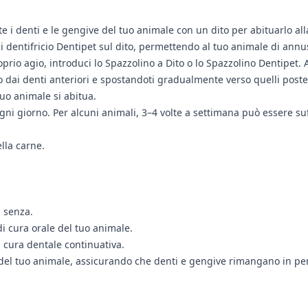
i denti e le gengive del tuo animale con un dito per abituarlo all
 dentifricio Dentipet sul dito, permettendo al tuo animale di annus
prio agio, introduci lo Spazzolino a Dito o lo Spazzolino Dentipet. A
 dai denti anteriori e spostandoti gradualmente verso quelli post
o animale si abitua.
ogni giorno. Per alcuni animali, 3–4 volte a settimana può essere suf
lla carne.
i senza.
di cura orale del tuo animale.
 cura dentale continuativa.
 del tuo animale, assicurando che denti e gengive rimangano in per