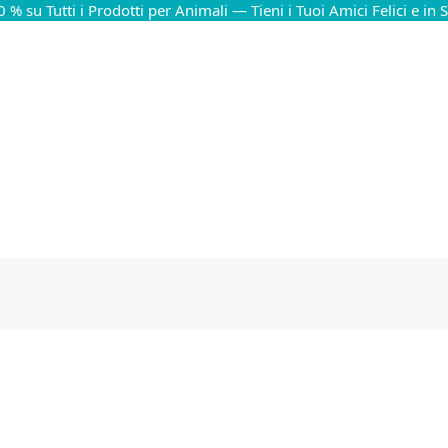
0 % su Tutti i Prodotti per Animali — Tieni i Tuoi Amici Felici e in 