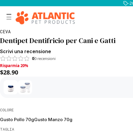
-2
CEVA
Dentipet Dentifricio per Cani e Gatti
Scrivi una recensione
0
0
recensioni
Risparmia 20%, $28.90
Risparmia 20%
$28.90
COLORE
Gusto Pollo 70g
Gusto Manzo 70g
TAGLIA