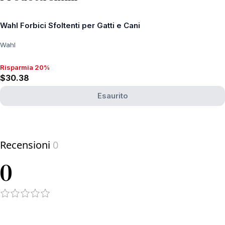
Wahl Forbici Sfoltenti per Gatti e Cani
Wahl
Risparmia 20%
Risparmia 20%, $30.38
$30.38
Esaurito
View product
Recensioni
0
0