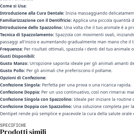
Come si Usa:
Introduzione alla Cura Dentale:
Inizia massaggiando delicatamente 
Familiarizzazione con il Dentifricio:
Applica una piccola quantità di
Introduzione dello Spazzolino:
Una volta che il tuo animale è a pro
Tecnica di Spazzolamento:
Spazzola con movimenti ovali, iniziando
passaggi all'inizio e aumentando gradualmente man mano che il tu
Frequenza:
Per risultati ottimali, spazzola i denti del tuo animale 
Gusti Disponibili:
Gusto Manzo:
Un'opzione saporita ideale per gli animali amanti de
Gusto Pollo:
Per gli animali che preferiscono il pollame.
Opzioni di Confezione:
Confezione Singola:
Perfetta per una prova o una ricarica rapida.
Confezione Doppia:
Per un uso continuativo, così non rimarrai ma
Confezione Singola con Spazzolino:
Ideale per iniziare la routine 
Confezione Doppia con Spazzolino:
Una soluzione completa per la
Dentipet rende più semplice e piacevole la cura della salute orale
Informazioni aggiuntive
SPECIFICHE
Prodotti simili