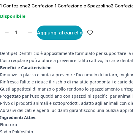
1 Confezione
2 Confezioni
1 Confezione e Spazzolino
2 Confezio
Disponibile
Aggiungi al carrello
Dentipet Dentifricio è appositamente formulato per supportare la 
L'uso regolare può aiutare a prevenire l'alito cattivo, la carie den
Benefici e Caratteristiche:
Rimuove la placca e aiuta a prevenire l'accumulo di tartaro, miglio
Rinfresca l'alito e riduce il rischio di malattie parodontali e carie d
Gusti appetitosi di manzo o pollo rendono lo spazzolamento un'espe
Progettato per l'uso quotidiano con spazzolini specifici per animal
Privo di prodotti animali e sottoprodotti, adatto agli animali con die
Abrasivi delicati e agenti lucidanti garantiscono una pulizia appr
Ingredienti Attivi:
Fluoruro
Sodio Polifosfato