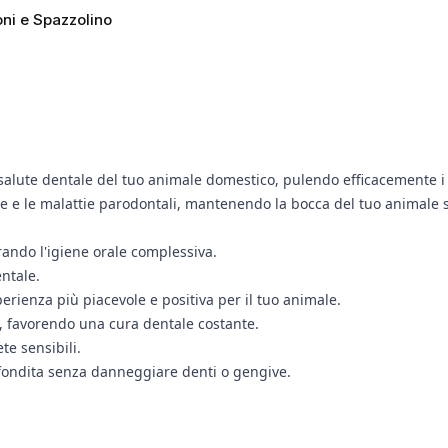
ni e Spazzolino
salute dentale del tuo animale domestico, pulendo efficacemente i 
tale e le malattie parodontali, mantenendo la bocca del tuo animale 
rando l'igiene orale complessiva.
entale.
rienza più piacevole e positiva per il tuo animale.
i, favorendo una cura dentale costante.
te sensibili.
ofondita senza danneggiare denti o gengive.