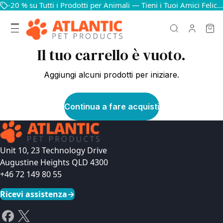
-20 % su Tutti i Prodotti per Animali — Tieni i Tuoi Amici Felici e in Salute
Il tuo carrello è vuoto.
Aggiungi alcuni prodotti per iniziare.
Continua a fare acquisti
Unit 10, 23 Technology Drive
Augustine Heights QLD 4300
+46 72 149 80 55
Ricevi assistenza
→