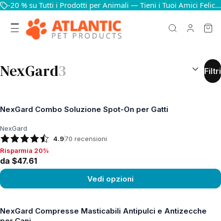
-20 % su Tutti i Prodotti per Animali — Tieni i Tuoi Amici Felici e in Salute
RISULTATI
NexGard
3
Filtri
NexGard Combo Soluzione Spot-On per Gatti
NexGard
4.9
70
recensioni
Risparmia 20%
Risparmia 20%, da $47.61
da $47.61
Vedi opzioni
Vedi prodotto
NexGard Compresse Masticabili Antipulci e Antizecche
per Cani