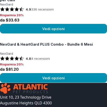
NexGard
4.9
336
recensioni
Risparmia 20%
Risparmia 20%, da $33.63
da $33.63
Vedi opzioni
Vedi prodotto
NexGard & HeartGard PLUS Combo - Bundle 6 Mesi
NexGard
4.8
4
recensioni
Risparmia 20%
Risparmia 20%, da $81.20
da $81.20
Vedi opzioni
Vedi prodotto
Unit 10, 23 Technology Drive
Augustine Heights QLD 4300