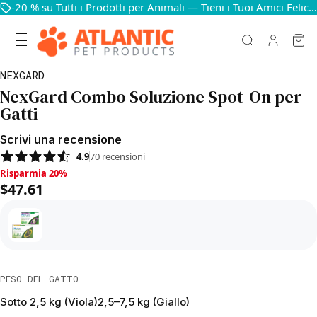
-20 % su Tutti i Prodotti per Animali — Tieni i Tuoi Amici Felici e in Salute
NEXGARD
NexGard Combo Soluzione Spot-On per
Gatti
Scrivi una recensione
4.9
70
recensioni
Risparmia 20%, $47.61
Risparmia 20%
$47.61
PESO DEL GATTO
Sotto 2,5 kg (Viola)
2,5–7,5 kg (Giallo)