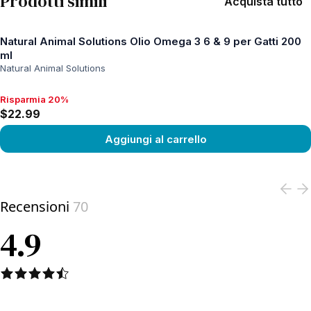
Prodotti simili
Acquista tutto
Natural Animal Solutions Olio Omega 3 6 & 9 per Gatti 200
ml
Natural Animal Solutions
Risparmia 20%
Risparmia 20%, $22.99
$22.99
Aggiungi al carrello
View product
Recensioni
70
4.9