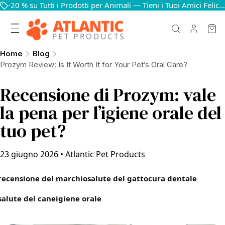
-20 % su Tutti i Prodotti per Animali — Tieni i Tuoi Amici Felici e in Salute
Home
Blog
Prozym Review: Is It Worth It for Your Pet’s Oral Care?
Recensione di Prozym: vale
la pena per l’igiene orale del
tuo pet?
23 giugno 2026
•
Atlantic Pet Products
recensione del marchio
salute del gatto
cura dentale
salute del cane
igiene orale