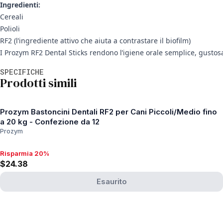
Ingredienti:
Cereali
Polioli
RF2 (l’ingrediente attivo che aiuta a contrastare il biofilm)
I Prozym RF2 Dental Sticks rendono l’igiene orale semplice, gustosa
Informazioni aggiuntive
SPECIFICHE
Prodotti simili
Prozym Bastoncini Dentali RF2 per Cani Piccoli/Medio fino
a 20 kg - Confezione da 12
Prozym
Risparmia 20%
Risparmia 20%, $24.38
$24.38
Esaurito
View product