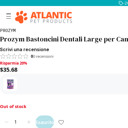
-2
PROZYM
Prozym Bastoncini Dentali Large per Cani
Scrivi una recensione
0
0
recensioni
Risparmia 20%, $35.68
Risparmia 20%
$35.68
Out of stock
Esaurito