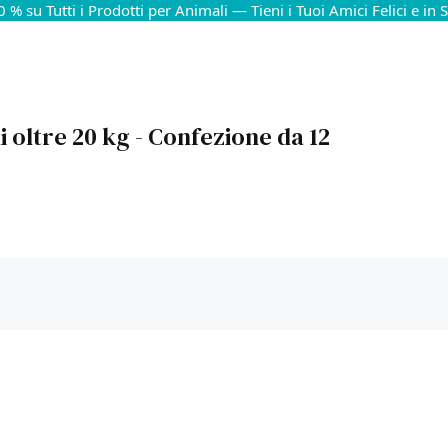
0 % su Tutti i Prodotti per Animali — Tieni i Tuoi Amici Felici e in 
 oltre 20 kg - Confezione da 12