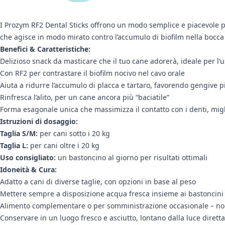
I Prozym RF2 Dental Sticks offrono un modo semplice e piacevole pe
che agisce in modo mirato contro l’accumulo di biofilm nella bocca d
Benefici & Caratteristiche:
Delizioso snack da masticare che il tuo cane adorerà, ideale per l’
Con RF2 per contrastare il biofilm nocivo nel cavo orale
Aiuta a ridurre l’accumulo di placca e tartaro, favorendo gengive 
Rinfresca l’alito, per un cane ancora più “baciatile”
Forma esagonale unica che massimizza il contatto con i denti, miglio
Istruzioni di dosaggio:
Taglia S/M:
per cani sotto i 20 kg
Taglia L:
per cani oltre i 20 kg
Uso consigliato:
un bastoncino al giorno per risultati ottimali
Idoneità & Cura:
Adatto a cani di diverse taglie, con opzioni in base al peso
Mettere sempre a disposizione acqua fresca insieme ai bastoncini 
Alimento complementare o per somministrazione occasionale – no
Conservare in un luogo fresco e asciutto, lontano dalla luce dirett