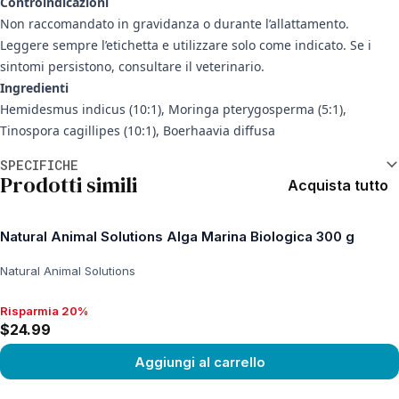
Controindicazioni
Non raccomandato in gravidanza o durante l’allattamento.
Leggere sempre l’etichetta e utilizzare solo come indicato. Se i
sintomi persistono, consultare il veterinario.
Ingredienti
Hemidesmus indicus (10:1), Moringa pterygosperma (5:1),
Tinospora cagillipes (10:1), Boerhaavia diffusa
Informazioni aggiuntive
SPECIFICHE
Prodotti simili
Acquista tutto
Natural Animal Solutions Alga Marina Biologica 300 g
Natural Animal Solutions
Risparmia 20%
Risparmia 20%, $24.99
$24.99
Aggiungi al carrello
View product