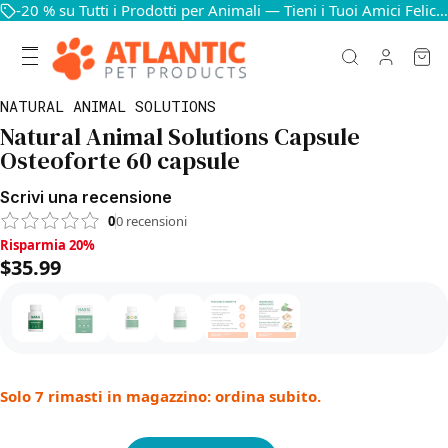
-20 % su Tutti i Prodotti per Animali — Tieni i Tuoi Amici Felici e in Salute
NATURAL ANIMAL SOLUTIONS
Natural Animal Solutions Capsule
Osteoforte 60 capsule
Scrivi una recensione
0
0
recensioni
Risparmia 20%, $35.99
Risparmia 20%
$35.99
Solo 7 rimasti in magazzino: ordina subito.