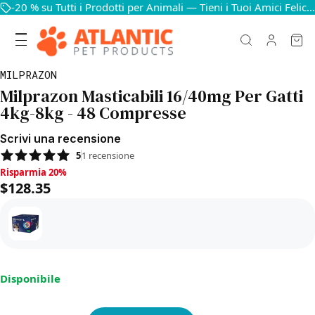
-20 % su Tutti i Prodotti per Animali — Tieni i Tuoi Amici Felici e in Salute
MILPRAZON
Milprazon Masticabili 16/40mg Per Gatti
4kg-8kg - 48 Compresse
Scrivi una recensione
5
1
recensione
Risparmia 20%, $128.35
Risparmia 20%
$128.35
Disponibile