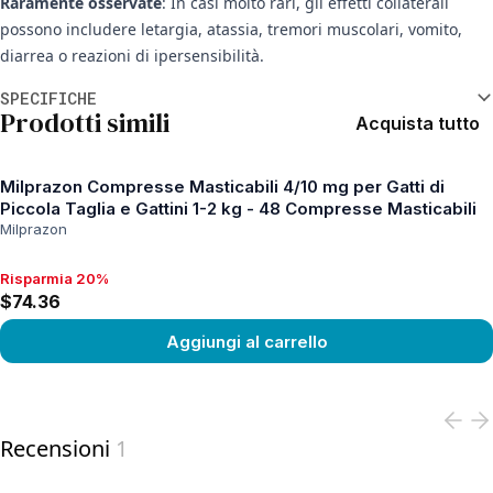
Raramente osservate
: In casi molto rari, gli effetti collaterali
possono includere letargia, atassia, tremori muscolari, vomito,
diarrea o reazioni di ipersensibilità.
Informazioni aggiuntive
SPECIFICHE
Prodotti simili
Acquista tutto
Milprazon Compresse Masticabili 4/10 mg per Gatti di
Piccola Taglia e Gattini 1-2 kg - 48 Compresse Masticabili
Milprazon
Risparmia 20%
Risparmia 20%, $74.36
$74.36
Aggiungi al carrello
View product
Recensioni
1