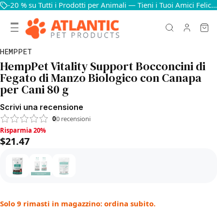
-20 % su Tutti i Prodotti per Animali — Tieni i Tuoi Amici Felici e in Salute
HEMPPET
HempPet Vitality Support Bocconcini di
Fegato di Manzo Biologico con Canapa
per Cani 80 g
Scrivi una recensione
0
0
recensioni
Risparmia 20%, $21.47
Risparmia 20%
$21.47
Solo 9 rimasti in magazzino: ordina subito.