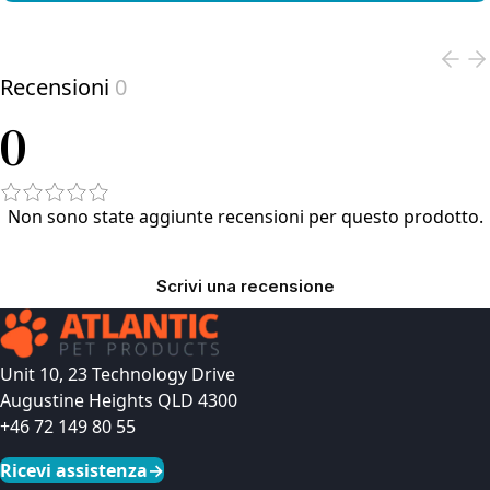
View product
Recensioni
0
0
Non sono state aggiunte recensioni per questo prodotto.
Scrivi una recensione
Unit 10, 23 Technology Drive
Augustine Heights QLD 4300
+46 72 149 80 55
Ricevi assistenza
→