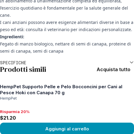
In abbinamento a un’alimentazione completa ed equilibrata,
l’esercizio quotidiano è fondamentale per la salute generale del
cane.
I cani anziani possono avere esigenze alimentari diverse in base a
peso ed età: consulta il veterinario per indicazioni personalizzate.
Ingredienti:
Fegato di manzo biologico, nettare di semi di canapa, proteine di
semi di canapa, semi di canapa
Informazioni aggiuntive
SPECIFICHE
Prodotti simili
Acquista tutto
HempPet Supporto Pelle e Pelo Bocconcini per Cani al
Pesce Hoki con Canapa 70 g
HempPet
Risparmia 20%
Risparmia 20%, $21.20
$21.20
Aggiungi al carrello