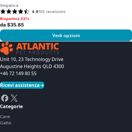
Simparica
4.9
105
recensioni
Risparmia 33%
Risparmia 33%, da $35.85
da $35.85
Vedi opzioni
Vedi prodotto
Unit 10, 23 Technology Drive
Augustine Heights QLD 4300
+46 72 149 80 55
Ricevi assistenza
→
Categorie
Cane
Gatto