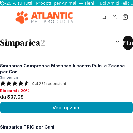
-20 % su Tutti i Prodotti per Animali — Tieni i Tuoi Amici Felici e in Salute
RISULTATI
Simparica
2
Filtri
Simparica Compresse Masticabili contro Pulci e Zecche
per Cani
Simparica
4.9
231
recensioni
Risparmia 20%
Risparmia 20%, da $37.09
da $37.09
Vedi opzioni
Vedi prodotto
Simparica TRIO per Cani