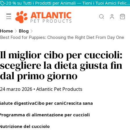
-20 % su Tutti i Prodotti per Animali — Tieni i Tuoi Amici Felici e in Salute
Home
Blog
Best Food for Puppies: Choosing the Right Diet From Day One
Il miglior cibo per cuccioli:
scegliere la dieta giusta fin
dal primo giorno
24 marzo 2026
•
Atlantic Pet Products
Salute digestiva
Cibo per cani
Crescita sana
Programma di alimentazione per cuccioli
Nutrizione del cucciolo