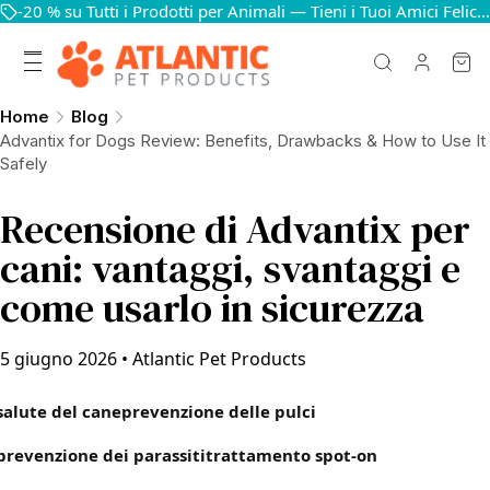
-20 % su Tutti i Prodotti per Animali — Tieni i Tuoi Amici Felici e in Salute
Home
Blog
Advantix for Dogs Review: Benefits, Drawbacks & How to Use It
Safely
Recensione di Advantix per
cani: vantaggi, svantaggi e
come usarlo in sicurezza
5 giugno 2026
•
Atlantic Pet Products
salute del cane
prevenzione delle pulci
prevenzione dei parassiti
trattamento spot-on